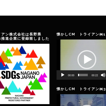
イアン株式会社は長野県
懐かしCM トライアン㈱1
GS推進企業に登録致しました
動
画
プ
レ
ー
ヤ
ー
00:00
00:22
懐かしCM トライアン㈱3
動
画