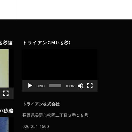
リ
ー
5秒編
トライアンCM(15秒)
動
画
プ
レ
ー
ヤ
00:00
00:16
ー
トライアン株式会社
0秒編
長野県長野市松岡二丁目６番１８号
026-251-1600