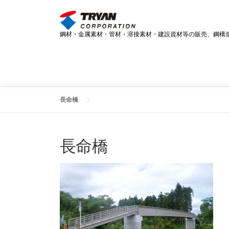
コ
ン
テ
鋼材・金属素材・管材・溶接素材・建設資材等の販売、鋼構
ン
ツ
へ
ス
キ
ッ
長命橋
プ
長命橋