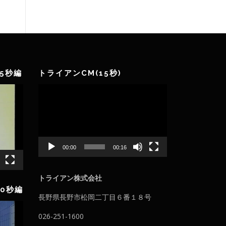
リ
ー
5秒編
トライアンCM(15秒)
動
画
プ
レ
ー
ヤ
00:00
00:16
ー
トライアン株式会社
0秒編
長野県長野市松岡二丁目６番１８号
026-251-1600