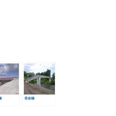
橋
長命橋