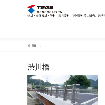
コ
ン
テ
鋼材・金属素材・管材・溶接素材・建設資材等の販売、鋼構
ン
ツ
へ
ス
キ
ッ
渋川橋
プ
渋川橋