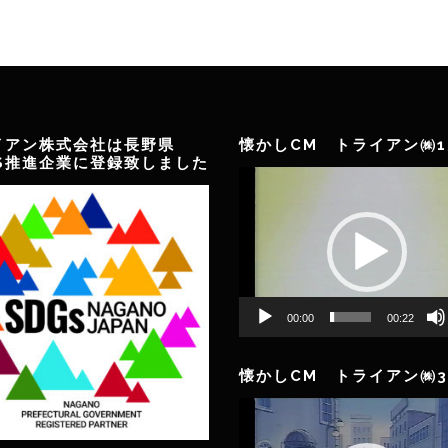
イアン株式会社は長野県
懐かしCM トライアン㈱1
GS推進企業に登録致しました
動
画
プ
レ
ー
ヤ
ー
00:00
00:22
懐かしCM トライアン㈱3
動
画