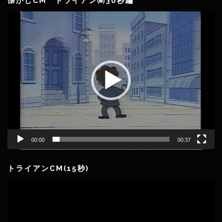
懐かしCM トライアン㈱30秒編
動
画
プ
レ
ー
ヤ
ー
00:00
00:37
トライアンCM(15秒)
動
画
プ
レ