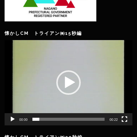
懐かしCM トライアン㈱15秒編
動
画
プ
レ
ー
ヤ
ー
00:00
00:22