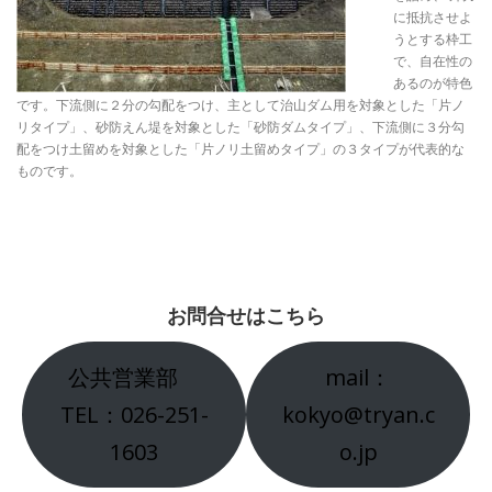
に抵抗させよ
うとする枠工
で、自在性の
あるのが特色
です。下流側に２分の勾配をつけ、主として治山ダム用を対象とした「片ノ
リタイプ」、砂防えん堤を対象とした「砂防ダムタイプ」、下流側に３分勾
配をつけ土留めを対象とした「片ノリ土留めタイプ」の３タイプが代表的な
ものです。
お問合せはこちら
公共営業部
mail：
TEL：026-251-
kokyo@tryan.c
1603
o.jp