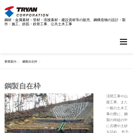
コ
ン
テ
鋼材・金属素材・管材・溶接素材・建設資材等の販売、鋼構造物の設計・製
ン
作・施工、鉄筋・鉄骨工事、公共土木工事
ツ
へ
ス
メニュー
キ
ッ
プ
事業案内
鋼製自在枠
事業案内
技術情報
採用情報
企業情報
鋼製自在枠
ダウンロードページ
お問い合わせ
最新情報
渓間工事や山
腹工事、また
一般の土木工
SDGS
事の際に、鋼
製の枠組の中
に石礫や土砂
を詰め、 外力