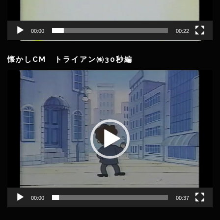
00:00
00:22
懐かしCM トライアン㈱30秒編
動
画
プ
レ
ー
ヤ
ー
00:00
00:37