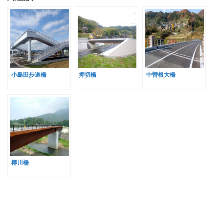
小島田歩道橋
押切橋
中曽根大橋
樽川橋