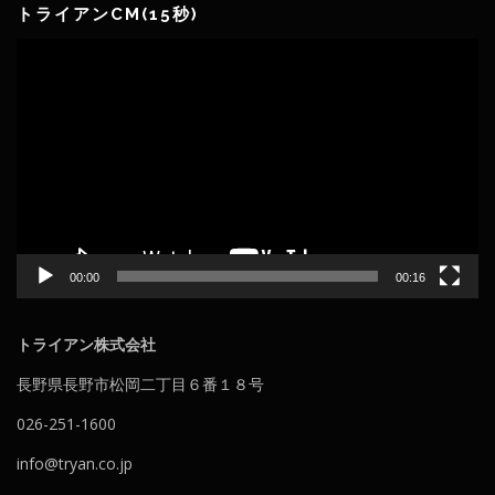
トライアンCM(15秒)
動
画
プ
レ
ー
ヤ
ー
00:00
00:16
トライアン株式会社
長野県長野市松岡二丁目６番１８号
026-251-1600
info@tryan.co.jp