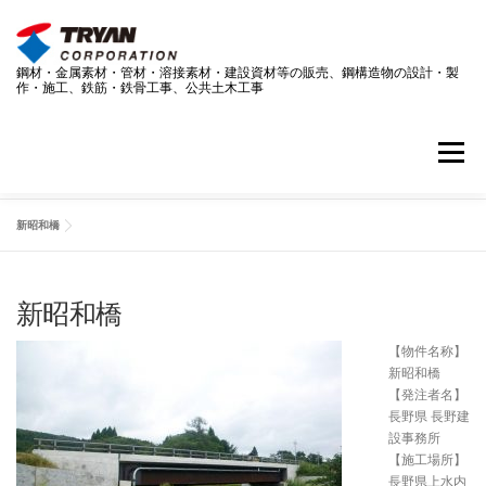
コ
ン
テ
鋼材・金属素材・管材・溶接素材・建設資材等の販売、鋼構造物の設計・製
ン
作・施工、鉄筋・鉄骨工事、公共土木工事
ツ
へ
ス
メニュー
キ
ッ
プ
新昭和橋
事業案内
技術情報
採用情報
企業情報
新昭和橋
ダウンロードページ
お問い合わせ
最新情報
【物件名称】
新昭和橋
【発注者名】
SDGS
長野県 長野建
設事務所
【施工場所】
長野県上水内