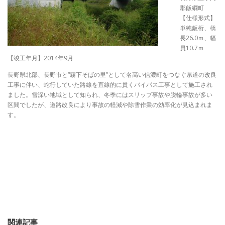
郡飯綱町
【仕様形式】
単純鈑桁、橋
長26.0ｍ、幅
員10.7ｍ
【竣工年月】2014年9月
長野県北部、長野市と“霧下そばの里”として名高い信濃町をつなぐ県道の改良
工事に伴い、蛇行していた路線を直線的に貫くバイパス工事として施工され
ました。雪深い地域として知られ、冬季にはスリップ事故や脱輪事故が多い
区間でしたが、道路改良により事故の軽減や除雪作業の効率化が見込まれま
す。
関連記事