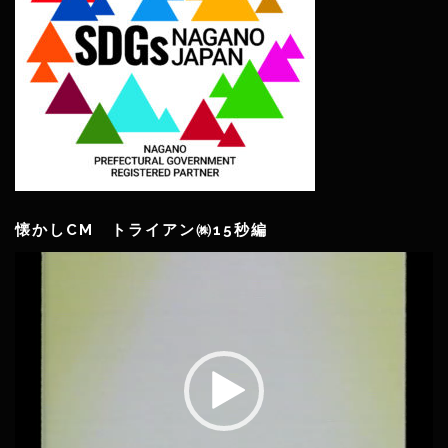
懐かしCM トライアン㈱15秒編
動
画
プ
レ
ー
ヤ
ー