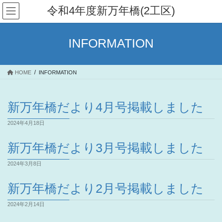
コ
ナ
令和4年度新万年橋(2工区)
ン
ビ
テ
ゲ
ン
ー
INFORMATION
ツ
シ
へ
ョ
ス
ン
HOME
INFORMATION
キ
に
ッ
移
プ
動
新万年橋だより4月号掲載しました
2024年4月18日
新万年橋だより3月号掲載しました
2024年3月8日
新万年橋だより2月号掲載しました
2024年2月14日