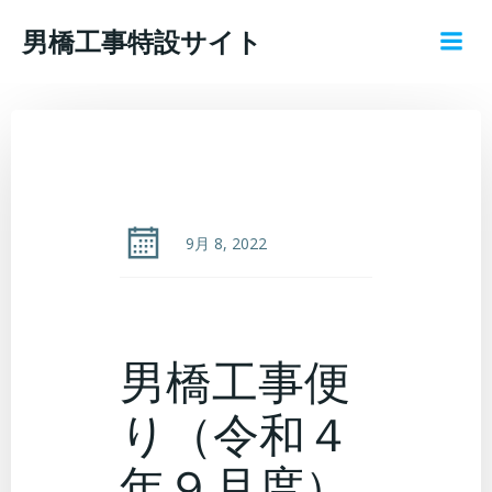
コ
男橋工事特設サイト
ン
テ
ン
ツ
へ
ス
キ
ッ
9月 8, 2022
プ
男橋工事便
り（令和４
年９月度）