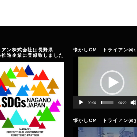
イアン株式会社は長野県
懐かしCM トライアン㈱1
GS推進企業に登録致しました
動
画
プ
レ
ー
ヤ
ー
00:00
00:22
懐かしCM トライアン㈱3
動