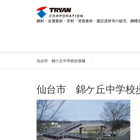
コ
ン
テ
鋼材・金属素材・管材・溶接素材・建設資材等の販売、鋼構
ン
ツ
へ
ス
キ
ッ
仙台市 錦ケ丘中学校歩道橋
プ
仙台市 錦ケ丘中学校