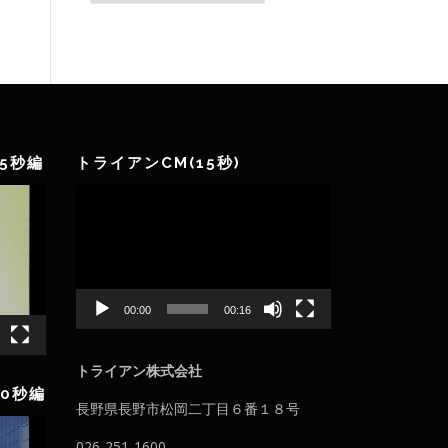
ゴ
リ
ー
5秒編
トライアンCM(15秒)
動
画
プ
レ
ー
ヤ
00:00
00:16
ー
トライアン株式会社
0秒編
長野県長野市松岡二丁目６番１８号
026-251-1600