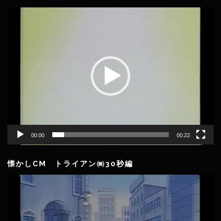
動
画
プ
レ
ー
ヤ
ー
00:00
00:22
懐かしCM トライアン㈱30秒編
動
画
プ
レ