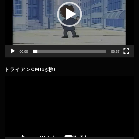
ー
ヤ
ー
00:00
00:37
トライアンCM(15秒)
動
画
プ
レ
ー
ヤ
ー