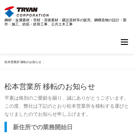
コ
ン
テ
鋼材・金属素材・管材・溶接素材・建設資材等の販売、鋼構造物の設計・製
ン
作・施工、鉄筋・鉄骨工事、公共土木工事
ツ
へ
ス
メニュー
キ
ッ
プ
松本営業所 移転のお知らせ
事業案内
技術情報
採用情報
企業情報
松本営業所 移転のお知らせ
ダウンロードページ
お問い合わせ
最新情報
平素は格別のご愛顧を賜り、誠にありがとうございます。
この度、弊社は下記のとおり松本営業所を移転する運びと
SDGS
なりましたのでお知らせ申し上げます。
新住所での業務開始日