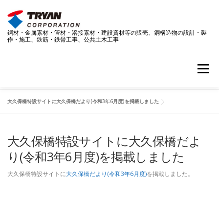
コ
ン
テ
鋼材・金属素材・管材・溶接素材・建設資材等の販売、鋼構造物の設計・製
ン
作・施工、鉄筋・鉄骨工事、公共土木工事
ツ
へ
ス
メニュー
キ
ッ
プ
大久保橋特設サイトに大久保橋だより(令和3年6月度)を掲載しました
事業案内
技術情報
採用情報
企業情報
大久保橋特設サイトに大久保橋だよ
ダウンロードページ
お問い合わせ
最新情報
り(令和3年6月度)を掲載しました
大久保橋特設サイトに
大久保橋だより(令和3年6月度)
を掲載しました。
SDGS