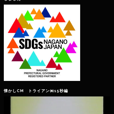
懐かしCM トライアン㈱15秒編
動
画
プ