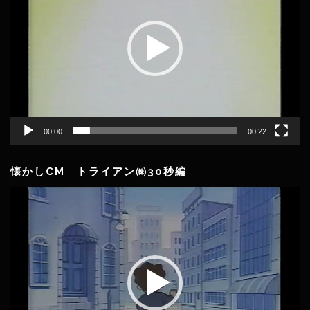
レ
ー
ヤ
ー
00:00
00:22
懐かしCM トライアン㈱30秒編
動
画
プ
レ
ー
ヤ
ー