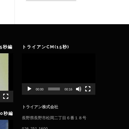
ゴ
リ
ー
5秒編
トライアンCM(15秒)
動
画
プ
レ
ー
ヤ
00:00
00:16
ー
トライアン株式会社
0秒編
長野県長野市松岡二丁目６番１８号
026-251-1600