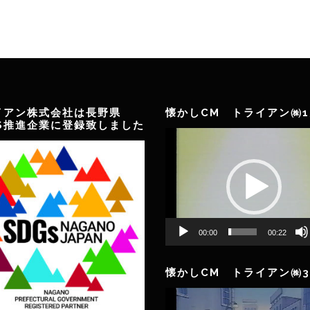
イアン株式会社は長野県
懐かしCM トライアン㈱1
GS推進企業に登録致しました
動
画
プ
レ
ー
ヤ
ー
00:00
00:22
懐かしCM トライアン㈱3
動