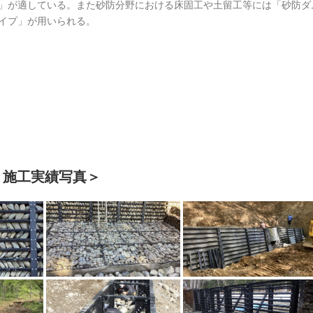
」が適している。また砂防分野における床固工や土留工等には「砂防ダ
イプ」が用いられる。
＜施工実績写真＞