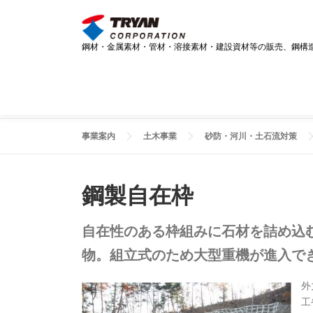
コ
ン
テ
鋼材・金属素材・管材・溶接素材・建設資材等の販売、鋼構
ン
ツ
へ
ス
キ
ッ
事業案内
土木事業
砂防・河川・土石流対策
プ
鋼製自在枠
自在性のある枠組みに石材を詰め込
物。組立式のため大型重機が進入で
外
工