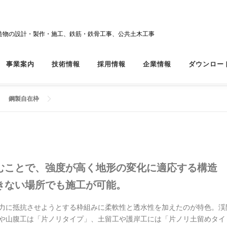
造物の設計・製作・施工、鉄筋・鉄骨工事、公共土木工事
事業案内
技術情報
採用情報
企業情報
ダウンロー
鋼製自在枠
むことで、強度が高く地形の変化に適応する構造
きない場所でも施工が可能。
力に抵抗させようとする枠組みに柔軟性と透水性を加えたのが特色。渓
や山腹工は「片ノリタイプ」、土留工や護岸工には「片ノリ土留めタイ