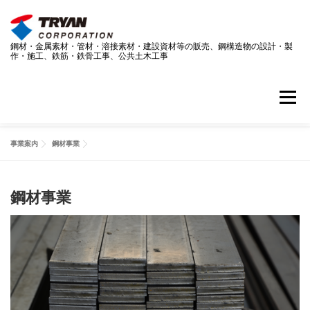
コ
ン
テ
鋼材・金属素材・管材・溶接素材・建設資材等の販売、鋼構造物の設計・製
ン
作・施工、鉄筋・鉄骨工事、公共土木工事
ツ
へ
ス
メニュー
キ
ッ
プ
事業案内
鋼材事業
事業案内
技術情報
採用情報
企業情報
鋼材事業
ダウンロードページ
お問い合わせ
最新情報
SDGS