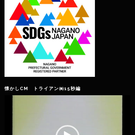
懐かしCM トライアン㈱15秒編
動
画
プ
レ
ー
ヤ