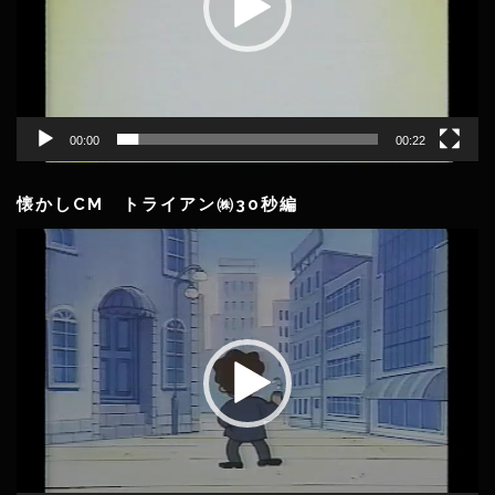
ー
00:00
00:22
懐かしCM トライアン㈱30秒編
動
画
プ
レ
ー
ヤ
ー