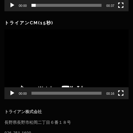
00:00
00:37
トライアンCM(15秒)
動
画
プ
レ
ー
ヤ
ー
00:00
00:16
トライアン株式会社
長野県長野市松岡二丁目６番１８号
026-251-1600